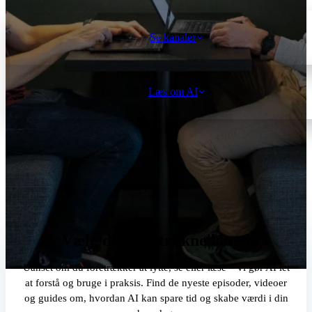
Se kanaler
Læs om AI
Vælg din foretrukne kanal
Uanset om du foretrækker at lytte, se eller læse – vi gør AI let
at forstå og bruge i praksis. Find de nyeste episoder, videoer
og guides om, hvordan AI kan spare tid og skabe værdi i din