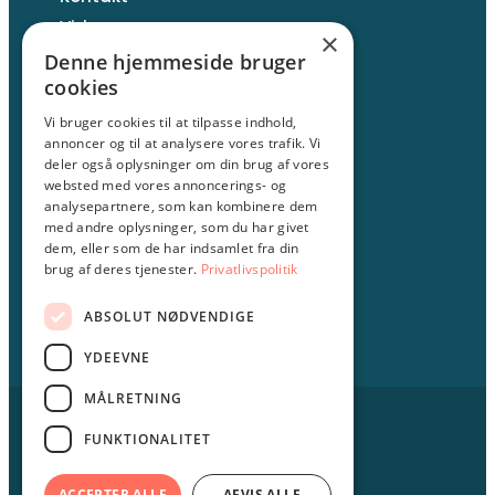
Viden
×
Denne hjemmeside bruger
cookies
Vi bruger cookies til at tilpasse indhold,
annoncer og til at analysere vores trafik. Vi
Amagerfælledvej 106
deler også oplysninger om din brug af vores
2300 København S
websted med vores annoncerings- og
Telefon:
30 205 225
analysepartnere, som kan kombinere dem
med andre oplysninger, som du har givet
E-mail:
info@hverdagsai.dk
dem, eller som de har indsamlet fra din
CVR: 43789023
brug af deres tjenester.
Privatlivspolitik
ABSOLUT NØDVENDIGE
YDEEVNE
MÅLRETNING
© HverdagsAI 2026
GDPR
FUNKTIONALITET
Privatlivspolitik
ACCEPTER ALLE
AFVIS ALLE