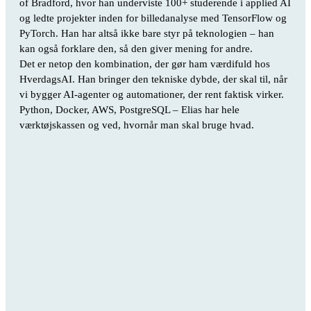
of Bradford, hvor han underviste 100+ studerende i applied AI
og ledte projekter inden for billedanalyse med TensorFlow og
PyTorch. Han har altså ikke bare styr på teknologien – han
kan også forklare den, så den giver mening for andre.
Det er netop den kombination, der gør ham værdifuld hos
HverdagsAI. Han bringer den tekniske dybde, der skal til, når
vi bygger AI-agenter og automationer, der rent faktisk virker.
Python, Docker, AWS, PostgreSQL – Elias har hele
værktøjskassen og ved, hvornår man skal bruge hvad.