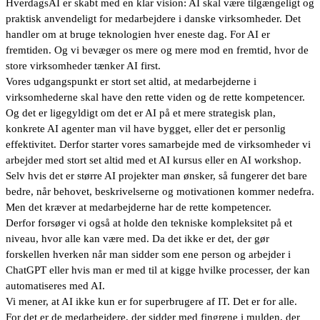
HverdagsAI er skabt med en klar vision: AI skal være tilgængeligt og
praktisk anvendeligt for medarbejdere i danske virksomheder. Det
handler om at bruge teknologien hver eneste dag. For AI er
fremtiden. Og vi bevæger os mere og mere mod en fremtid, hvor de
store virksomheder tænker AI first.
Vores udgangspunkt er stort set altid, at medarbejderne i
virksomhederne skal have den rette viden og de rette kompetencer.
Og det er ligegyldigt om det er AI på et mere strategisk plan,
konkrete
AI agenter
man vil have bygget, eller det er personlig
effektivitet. Derfor starter vores samarbejde med de virksomheder vi
arbejder med stort set altid med et
AI kursus
eller en
AI workshop
.
Selv hvis det er større AI projekter man ønsker, så fungerer det bare
bedre, når behovet, beskrivelserne og motivationen kommer nedefra.
Men det kræver at medarbejderne har de rette kompetencer.
Derfor forsøger vi også at holde den tekniske kompleksitet på et
niveau, hvor alle kan være med. Da det ikke er det, der gør
forskellen hverken når man sidder som ene person og arbejder i
ChatGPT eller hvis man er med til at kigge hvilke processer, der kan
automatiseres med AI.
Vi mener, at AI ikke kun er for superbrugere af IT. Det er for alle.
For det er de medarbejdere, der sidder med fingrene i mulden, der