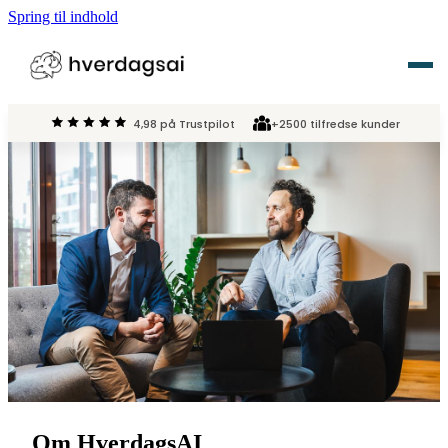
Spring til indhold
4,98 på Trustpilot
+2500 tilfredse kunder
Vi tilbyder
›
AI Kurser
Om HverdagsAI
›
AI Løsninger
Karriere
›
AI Act
Viden
›
AI Events
Kontakt
Om HverdagsAI