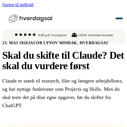
Spring til indhold
4,98 på Trustpilot
+2500 tilfredse kunder
Vi tilbyder
23. MAJ 2026
JACOB LYNOV MINDAK, HVERDAGSAI
Skal du skifte til Claude? Det
›
AI Kurser
Om HverdagsAI
skal du vurdere først
›
AI Løsninger
Karriere
Claude er stærk til research, filer og længere arbejdsflows,
›
AI Act
og har nyttige funktioner som Projects og Skills. Men du
Viden
›
AI Events
skal teste det på dine egne opgaver, før du skifter fra
ChatGPT.
Kontakt