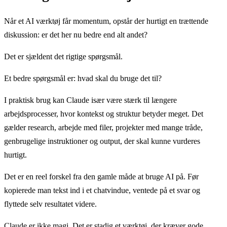
Når et AI værktøj får momentum, opstår der hurtigt en trættende
diskussion: er det her nu bedre end alt andet?
Det er sjældent det rigtige spørgsmål.
Et bedre spørgsmål er: hvad skal du bruge det til?
I praktisk brug kan Claude især være stærk til længere
arbejdsprocesser, hvor kontekst og struktur betyder meget. Det
gælder research, arbejde med filer, projekter med mange tråde,
genbrugelige instruktioner og output, der skal kunne vurderes
hurtigt.
Det er en reel forskel fra den gamle måde at bruge AI på. Før
kopierede man tekst ind i et chatvindue, ventede på et svar og
flyttede selv resultatet videre.
Claude er ikke magi. Det er stadig et værktøj, der kræver gode