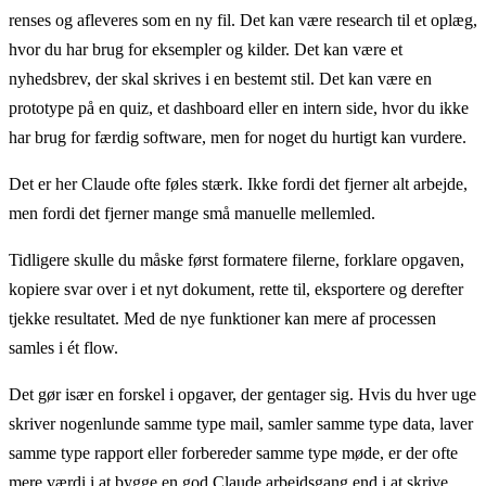
renses og afleveres som en ny fil. Det kan være research til et oplæg,
hvor du har brug for eksempler og kilder. Det kan være et
nyhedsbrev, der skal skrives i en bestemt stil. Det kan være en
prototype på en quiz, et dashboard eller en intern side, hvor du ikke
har brug for færdig software, men for noget du hurtigt kan vurdere.
Det er her Claude ofte føles stærk. Ikke fordi det fjerner alt arbejde,
men fordi det fjerner mange små manuelle mellemled.
Tidligere skulle du måske først formatere filerne, forklare opgaven,
kopiere svar over i et nyt dokument, rette til, eksportere og derefter
tjekke resultatet. Med de nye funktioner kan mere af processen
samles i ét flow.
Det gør især en forskel i opgaver, der gentager sig. Hvis du hver uge
skriver nogenlunde samme type mail, samler samme type data, laver
samme type rapport eller forbereder samme type møde, er der ofte
mere værdi i at bygge en god Claude arbejdsgang end i at skrive