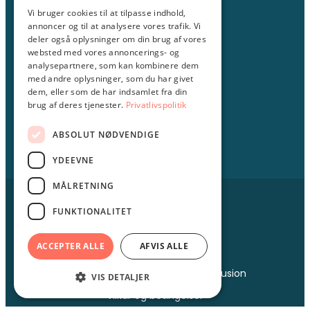
Vi bruger cookies til at tilpasse indhold,
annoncer og til at analysere vores trafik. Vi
Amagerfælledvej 106
deler også oplysninger om din brug af vores
2300 København S
websted med vores annoncerings- og
analysepartnere, som kan kombinere dem
Telefon:
30 205 225
med andre oplysninger, som du har givet
E-mail:
info@hverdagsai.dk
dem, eller som de har indsamlet fra din
CVR: 43789023
brug af deres tjenester.
Privatlivspolitik
ABSOLUT NØDVENDIGE
YDEEVNE
MÅLRETNING
© HverdagsAI 2026
GDPR
FUNKTIONALITET
Privatlivspolitik
ACCEPTER ALLE
AFVIS ALLE
Cookiepolitik
Mangfoldighed, ligestilling og inklusion
VIS DETALJER
Vilkår og betingelser