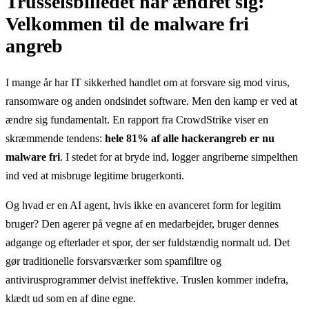
Trusselsbilledet har ændret sig:
Velkommen til de malware fri
angreb
I mange år har IT sikkerhed handlet om at forsvare sig mod virus,
ransomware og anden ondsindet software. Men den kamp er ved at
ændre sig fundamentalt. En
rapport fra CrowdStrike
viser en
skræmmende tendens:
hele 81% af alle hackerangreb er nu
malware fri
. I stedet for at bryde ind, logger angriberne simpelthen
ind ved at misbruge legitime brugerkonti.
Og hvad er en AI agent, hvis ikke en avanceret form for legitim
bruger? Den agerer på vegne af en medarbejder, bruger dennes
adgange og efterlader et spor, der ser fuldstændig normalt ud. Det
gør traditionelle forsvarsværker som spamfiltre og
antivirusprogrammer delvist ineffektive. Truslen kommer indefra,
klædt ud som en af dine egne.