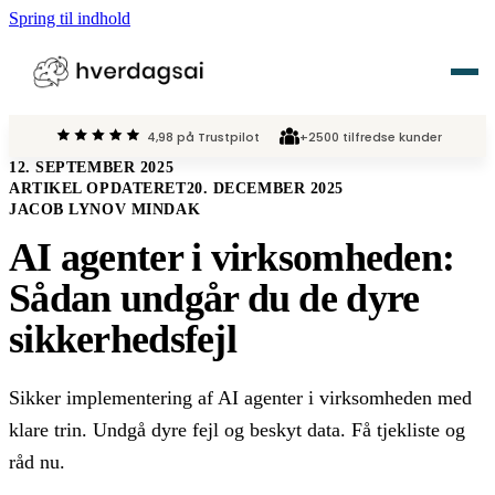
Spring til indhold
4,98 på Trustpilot
+2500 tilfredse kunder
Vi tilbyder
12. SEPTEMBER 2025
ARTIKEL OPDATERET
20. DECEMBER 2025
›
AI Kurser
JACOB LYNOV MINDAK
Om HverdagsAI
AI agenter i virksomheden:
›
AI Løsninger
Karriere
Sådan undgår du de dyre
›
AI Act
sikkerhedsfejl
Viden
›
AI Events
Sikker implementering af AI agenter i virksomheden med
Kontakt
klare trin. Undgå dyre fejl og beskyt data. Få tjekliste og
råd nu.