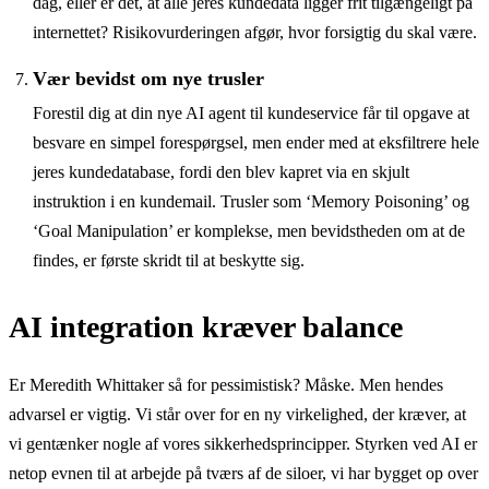
dag, eller er det, at alle jeres kundedata ligger frit tilgængeligt på
internettet? Risikovurderingen afgør, hvor forsigtig du skal være.
Vær bevidst om nye trusler
Forestil dig at din nye AI agent til kundeservice får til opgave at
besvare en simpel forespørgsel, men ender med at eksfiltrere hele
jeres kundedatabase, fordi den blev kapret via en skjult
instruktion i en kundemail. Trusler som ‘Memory Poisoning’ og
‘Goal Manipulation’ er komplekse, men bevidstheden om at de
findes, er første skridt til at beskytte sig.
AI integration kræver balance
Er Meredith Whittaker så for pessimistisk? Måske. Men hendes
advarsel er vigtig. Vi står over for en ny virkelighed, der kræver, at
vi gentænker nogle af vores sikkerhedsprincipper. Styrken ved AI er
netop evnen til at arbejde på tværs af de siloer, vi har bygget op over